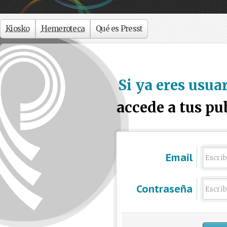
Kiosko
Hemeroteca
Qué es Presst
Si ya eres usua
accede a tus pu
Email
Contraseña