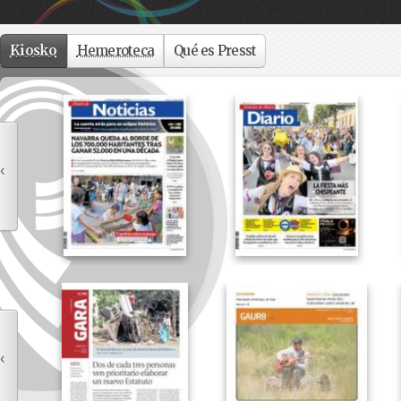
Kiosko
Hemeroteca
Qué es Presst
‹
‹