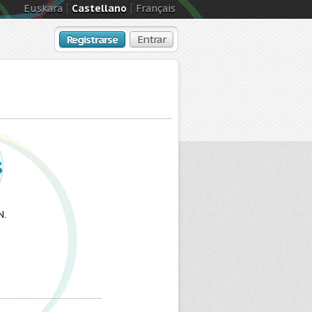
Euskara
Castellano
Français
Registrarse
Entrar
s
N.