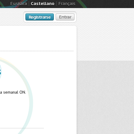
Euskara
Castellano
Français
Registrarse
Entrar
s
sta semanal ON.