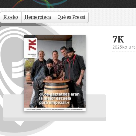
Kiosko
Hemeroteca
Qué es Presst
7K
2025ko urta